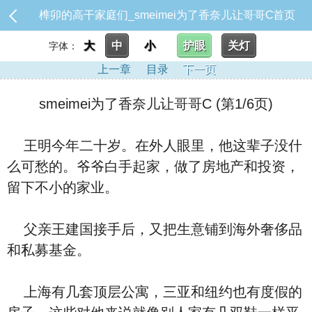
榫卯的高干家庭们_smeimei为了香奈儿让哥哥C
首页
大
中
小
护眼
关灯
字体：
上一章
目录
下一页
smeimei为了香奈儿让哥哥C (第1/6页)
王明今年二十岁。在外人眼里，他这辈子没什
么可愁的。爷爷白手起家，做了房地产和投资，
留下不小的家业。
父亲王建国接手后，又把生意铺到海外奢侈品
和私募基金。
上海有几套顶层公寓，三亚和纽约也有度假的