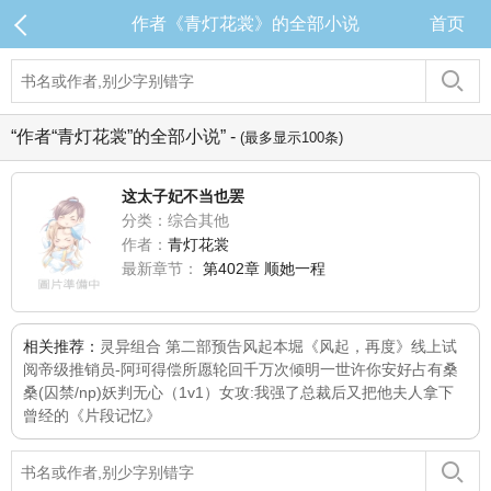
作者《青灯花裳》的全部小说
首页
“作者“青灯花裳”的全部小说” -
(最多显示100条)
这太子妃不当也罢
分类：综合其他
作者：
青灯花裳
最新章节：
第402章 顺她一程
相关推荐：
灵异组合 第二部
预告
风起本堀《风起，再度》线上试
阅
帝级推销员-阿珂
得偿所愿
轮回千万次
倾明一世许你安好
占有桑
桑(囚禁/np)
妖判
无心（1v1）
女攻:我强了总裁后又把他夫人拿下
曾经的《片段记忆》