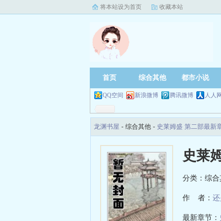
将本站设为首页
收藏本站
首页
综合其他
都市小说
QQ空间
新浪微博
腾讯微博
人人
龙渊书屋
- 综合其他 -
史莱姆盛 第二部最新
史莱姆
分类：综合
作 者：
还
最新章节：