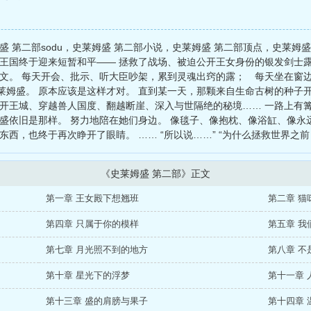
盛 第二部sodu，史莱姆盛 第二部小说，史莱姆盛 第二部顶点，史莱姆盛
王国终于迎来短暂和平—— 拯救了战场、被迫公开王女身份的银发剑士露
公文。 每天开会、批示、听大臣吵架，累到灵魂出窍的露； 每天坐在窗
姆盛。 原本应该是这样才对。 直到某一天，那颗来自生命古树的种子开
离开王城、穿越兽人国度、翻越断崖、深入与世隔绝的秘境…… 一路上有
盛依旧是那样。 努力地陪在她们身边。 像毯子、像抱枕、像浴缸、像永
东西，也终于再次睁开了眼睛。 …… “所以说……” “为什么拯救世界之
《史莱姆盛 第二部》正文
第一章 王女殿下想翘班
第二章 猫
第四章 只属于你的模样
第五章 我
第七章 月光照不到的地方
第八章 不
第十章 星光下的浮梦
第十一章 
第十三章 盛的肩膀与果子
第十四章 