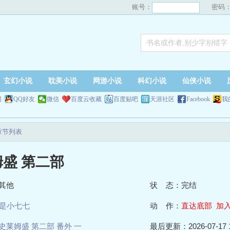
账号：
密码
玄幻小说
耽美小说
网游小说
科幻小说
仙侠小说
网
QQ好友
微信
百度云收藏
百度贴吧
天涯社区
Facebook
我
章节列表
盛 第二部
其他
状 态：完结
是小七七
动 作：
直达底部
加
史莱姆盛 第二部 番外 一
最后更新：2026-07-17 1