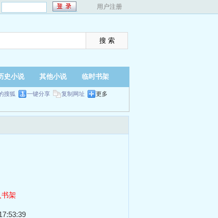
：
用户注册
历史小说
其他小说
临时书架
的搜狐
一键分享
复制网址
更多
入书架
7:53:39