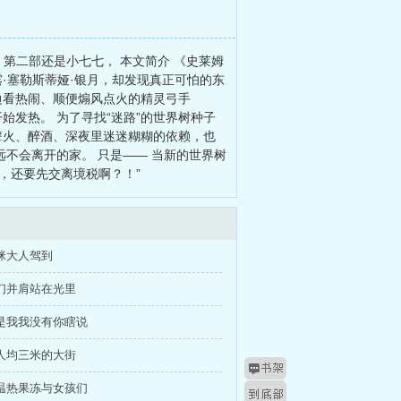
 第二部还是小七七， 本文简介 《史莱姆
·塞勒斯蒂娅·银月，却发现真正可怕的东
边看热闹、顺便煽风点火的精灵弓手
始发热。 为了寻找“迷路”的世界树种子
篝火、醉酒、深夜里迷迷糊糊的依赖，也
远不会离开的家。 只是—— 当新的世界树
前，还要先交离境税啊？！”
咪大人驾到
们并肩站在光里
是我我没有你瞎说
人均三米的大街
温热果冻与女孩们