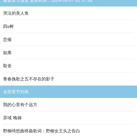
最新章节预览 更新时间：2024-05-07 01:37:55
哭泣的美人鱼
四s树
悲催
如果
取舍
青春挽歌之五不存在的影子
全部章节列表
我的心里有个远方
异域˙晚祷
野柳绮想曲终曲歌词：野柳女王头之告白