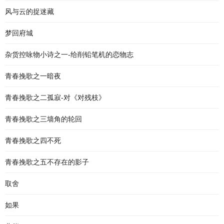
风与云的捉迷藏
梦回府城
杂货控咏物小诗之一-给削铅笔机的恋物志
青春挽歌之一暗夜
青春挽歌之二孤寂-对《对残枝》
青春挽歌之三墙角的轮回
青春挽歌之四不死
青春挽歌之五不存在的影子
取舍
如果