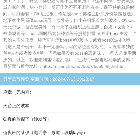
员工下手了，什么？你说还有些不是自家员工？这不简单，想要就变
成自家的啊，从小养起，反正作为不死不老的存在，最不缺的就是时
间。可能会有：Gin边汇报工作边被cao；苏格兰卧底身份暴露被送到
地下室小黑屋供boss玩弄，监禁等；自小在组织长大的波本，对boss
无比忠诚，自愿献身等；秀一为了在组织上往上爬，自愿（被迫？）
被潜规则等；boss同时品尝各种酒等等提前排雷:＃神田boss主攻。＃
其他人不分攻受，即有可能有bossⅩ琴X波本，或者bossⅩ波本X琴
（这只是个例子，我不一定会写，写的话也会有标注）＃没有单独的
琴X波本或者波本X琴，毕竟如果没有boss的恶趣味，一些人是相看两
厌的。以上，欢迎来到迷情混乱酒厂，让我们一起走起柯学的世界！
最新章节推荐地址：http://m.jianzhiw.net/book/6ce0ir/kj8iir.html
最新章节预览 更新时间：2024-07-13 19:20:17
序章（无内容）
天台上的波本
Gi真的放假了（沙发等）
值夜班的莱伊（电话亭，尿道，玻璃lay等）