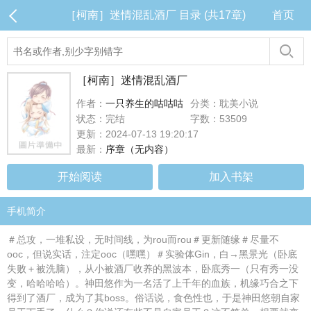
［柯南］迷情混乱酒厂 目录 (共17章)
首页
［柯南］迷情混乱酒厂
作者：
一只养生的咕咕咕
分类：耽美小说
状态：完结
字数：53509
更新：2024-07-13 19:20:17
最新：
序章（无内容）
开始阅读
加入书架
手机简介
＃总攻，一堆私设，无时间线，为rou而rou＃更新随缘＃尽量不
ooc，但说实话，注定ooc（嘿嘿）＃实验体Gin，白→黑景光（卧底
失败＋被洗脑），从小被酒厂收养的黑波本，卧底秀一（只有秀一没
变，哈哈哈哈）。神田悠作为一名活了上千年的血族，机缘巧合之下
得到了酒厂，成为了其boss。俗话说，食色性也，于是神田悠朝自家