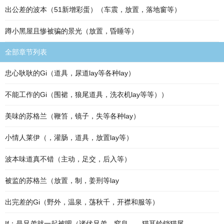
出公差的波本（51新增彩蛋）（车震，放置，落地窗等）
蹲小黑屋且惨被骗的景光（放置，昏睡等）
全部章节列表
忠心耿耿的Gi（道具，尿道lay等各种lay）
不能工作的Gi（围裙，狼尾道具，洗衣机lay等等））
美味的苏格兰（鞭笞，镜子，失等各种lay）
小情人莱伊（，灌肠，道具，放置lay等）
波本味道真不错（主动，足交，后入等）
被监的苏格兰（放置，制，姜刑等lay
出完差的Gi（野外，温泉，荡秋千，开襟和服等）
If：是兄弟就一起被吧（诸伏兄弟，窒息，，猫耳铃铛猫尾