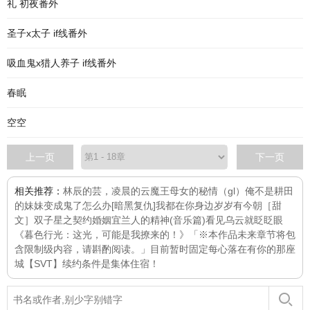
礼 初夜番外
圣子x太子 if线番外
吸血鬼x猎人养子 if线番外
春眠
空空
上一页
下一页
相关推荐：
林辰的芸，凌晨的云
魔王母女的秘情（gl）
俺不是耕田
的
妹妹变成鬼了怎么办[暗黑复仇]
我都在你身边
岁岁有今朝［甜
文］
双子星之契约婚姻
宜兰人的精神(音乐篇)
看见乌云就眨眨眼
《暮色行光：这光，可能是我撩来的！》「※本作品未来章节将包
含限制级内容，请斟酌阅读。」目前暂时固定每
心落在有你的那座
城
【SVT】续约条件是集体住宿！