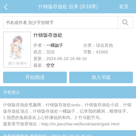
什锦饭存放处 目录 (共18章)
首页
什锦饭存放处
作者：
一棵鼬子
分类：综合其他
状态：完结
字数：41560
更新：2024-05-10 16:46:16
最新：
空空
开始阅读
加入书架
手机简介
什锦饭存放处笔趣阁，什锦饭存放处sodu，什锦饭存放处小说，什锦
饭存放处顶点，什锦饭存放处一棵鼬子，记录我的脑洞，顺便练手。
1.报恩的兔精喜欢上心怀佛祖的和尚。2.竹马配竹马。
最新章节推荐地址：http://m.jianzhiw.net/book/iaeiir/gsiiir.html