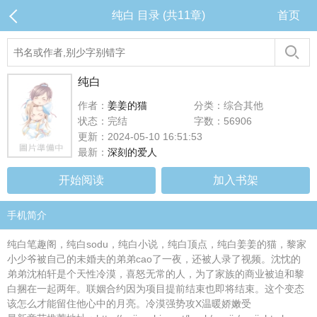
纯白 目录 (共11章)
首页
纯白
作者：
姜姜的猫
分类：综合其他
状态：完结
字数：56906
更新：2024-05-10 16:51:53
最新：
深刻的爱人
开始阅读
加入书架
手机简介
纯白笔趣阁，纯白sodu，纯白小说，纯白顶点，纯白姜姜的猫，黎家
小少爷被自己的未婚夫的弟弟cao了一夜，还被人录了视频。沈忱的
弟弟沈柏轩是个天性冷漠，喜怒无常的人，为了家族的商业被迫和黎
白捆在一起两年。联姻合约因为项目提前结束也即将结束。这个变态
该怎么才能留住他心中的月亮。冷漠强势攻X温暖娇嫩受